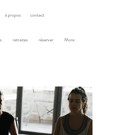
à propos
contact
s
retraites
réserver
More