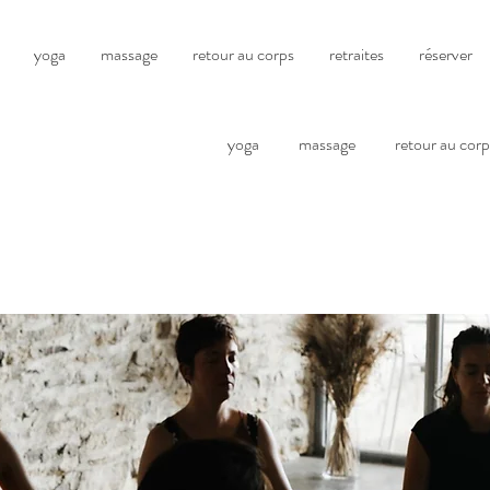
yoga
massage
retour au corps
retraites
réserver
yoga
massage
retour au corp