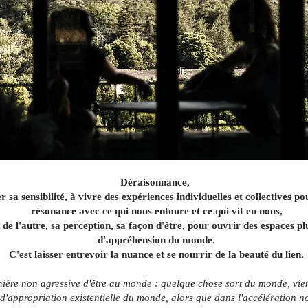
Déraisonnance,
er sa sensibilité, à vivre des expériences individuelles et collectives 
résonance avec ce qui nous entoure et ce qui vit en nous,
 de l'autre, sa perception, sa façon d'être, pour ouvrir des espaces p
d'appréhension du monde.
C'est laisser entrevoir la nuance et se nourrir de la beauté du lien.
ière non agressive d'être au monde : quelque chose sort du monde, vien
d'appropriation existentielle du monde, alors que dans l'accélération